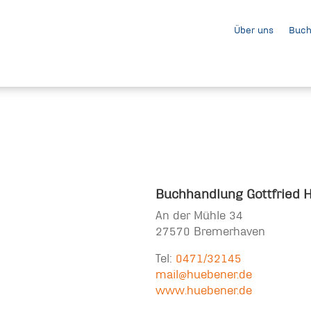
Über uns
Buch
Buchhandlung Gottfried 
An der Mühle 34
27570 Bremerhaven
Tel:
0471/32145
mail@huebener.de
www.huebener.de