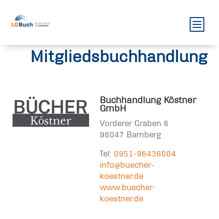
Mitgliedsbuchhandlung
Buchhandlung Köstner
GmbH
Vorderer Graben 6
96047 Bamberg
Tel:
0951-96436004
info@buecher-
koestner.de
www.buecher-
koestner.de