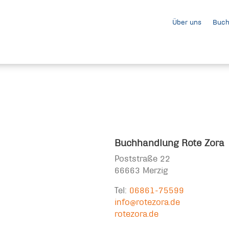
Über uns
Buch
Buchhandlung Rote Zora
Poststraße 22
66663 Merzig
Tel:
06861-75599
info@rotezora.de
rotezora.de