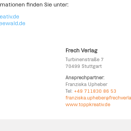
rmationen finden Sie unter:
ativ.de
eewald.de
Frech Verlag
Turbinenstraße 7
70499 Stuttgart
Ansprechpartner:
Franziska Upheber
Tel:
+49 711830 86 53
franziska.upheber@frechverl
www.toppkreativ.de