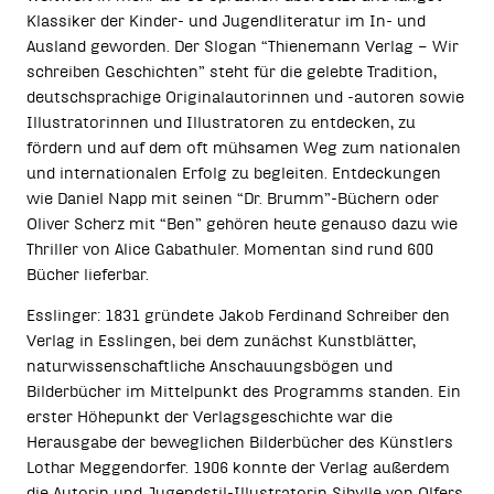
Klassiker der Kinder- und Jugendliteratur im In- und
Ausland geworden. Der Slogan “Thienemann Verlag – Wir
schreiben Geschichten” steht für die gelebte Tradition,
deutschsprachige Originalautorinnen und -autoren sowie
Illustratorinnen und Illustratoren zu entdecken, zu
fördern und auf dem oft mühsamen Weg zum nationalen
und internationalen Erfolg zu begleiten. Entdeckungen
wie Daniel Napp mit seinen “Dr. Brumm”-Büchern oder
Oliver Scherz mit “Ben” gehören heute genauso dazu wie
Thriller von Alice Gabathuler. Momentan sind rund 600
Bücher lieferbar.
Esslinger: 1831 gründete Jakob Ferdinand Schreiber den
Verlag in Esslingen, bei dem zunächst Kunstblätter,
naturwissenschaftliche Anschauungsbögen und
Bilderbücher im Mittelpunkt des Programms standen. Ein
erster Höhepunkt der Verlagsgeschichte war die
Herausgabe der beweglichen Bilderbücher des Künstlers
Lothar Meggendorfer. 1906 konnte der Verlag außerdem
die Autorin und Jugendstil-Illustratorin Sibylle von Olfers