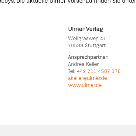
bbys. Die aktuelle Ulmer Vorschau finden Sie unte
Ulmer Verlag
Wollgrasweg 41
70599 Stuttgart
Ansprechpartner:
Andrea Keller
Tel:
+49 711 4507 176
akeller@ulmer.de
www.ulmer.de