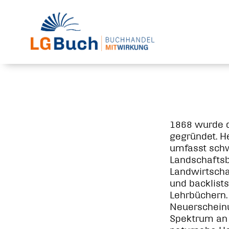
1868 wurde d
gegründet. H
umfasst schw
Landschaftsb
Landwirtschaf
und backlist
Lehrbüchern.
Neuerscheinu
Spektrum an 